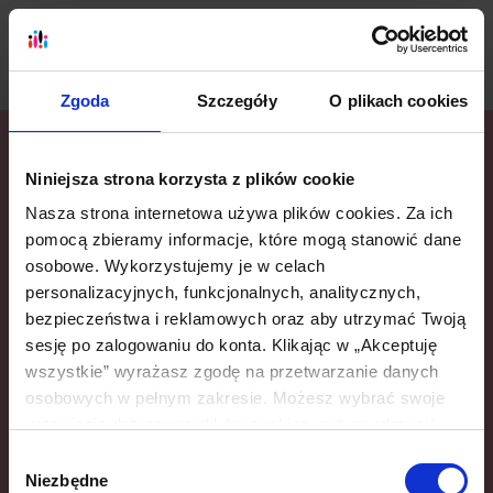
Zgoda
Szczegóły
O plikach cookies
Niniejsza strona korzysta z plików cookie
Nasza strona internetowa używa plików cookies. Za ich
pomocą zbieramy informacje, które mogą stanowić dane
osobowe. Wykorzystujemy je w celach
personalizacyjnych, funkcjonalnych, analitycznych,
bezpieczeństwa i reklamowych oraz aby utrzymać Twoją
sesję po zalogowaniu do konta. Klikając w „Akceptuję
wszystkie” wyrażasz zgodę na przetwarzanie danych
osobowych w pełnym zakresie. Możesz wybrać swoje
ustawienia dotyczące plików cookies, w tym odrzucić
wszystkie inne niż niezbędne pliki cookies (konieczne do
Wybór
korzystania ze strony internetowej, które jednak nie
Niezbędne
zgody